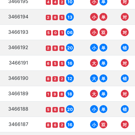
3466195
10
小
单
对
4
4
2
3466194
13
小
单
对
2
6
5
3466193
06
小
双
对
5
0
1
3466192
20
小
单
错
2
9
9
3466191
16
大
单
对
6
5
5
3466190
12
大
单
错
8
2
2
3466189
18
大
单
对
1
9
8
3466188
20
小
单
错
5
6
9
3466187
16
小
双
对
8
6
2