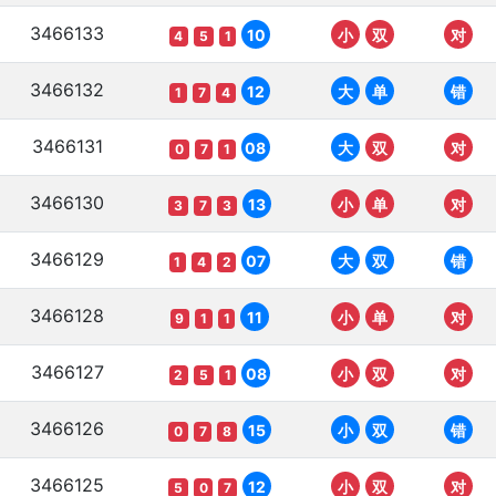
3466133
10
小
双
对
4
5
1
3466132
12
大
单
错
1
7
4
3466131
08
大
双
对
0
7
1
3466130
13
小
单
对
3
7
3
3466129
07
大
双
错
1
4
2
3466128
11
小
单
对
9
1
1
3466127
08
小
双
对
2
5
1
3466126
15
小
双
错
0
7
8
3466125
12
小
双
对
5
0
7