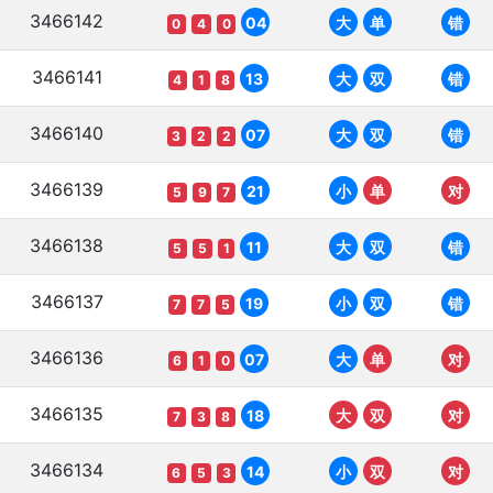
3466142
04
大
单
错
0
4
0
3466141
13
大
双
错
4
1
8
3466140
07
大
双
错
3
2
2
3466139
21
小
单
对
5
9
7
3466138
11
大
双
错
5
5
1
3466137
19
小
双
错
7
7
5
3466136
07
大
单
对
6
1
0
3466135
18
大
双
对
7
3
8
3466134
14
小
双
对
6
5
3