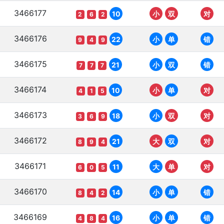
3466177
10
小
双
对
2
6
2
3466176
22
小
单
错
9
4
9
3466175
21
小
双
错
7
7
7
3466174
10
小
单
对
4
1
5
3466173
18
小
双
对
3
6
9
3466172
21
大
双
对
8
9
4
3466171
11
大
单
对
6
0
5
3466170
14
小
单
错
8
4
2
3466169
16
小
单
错
4
8
4